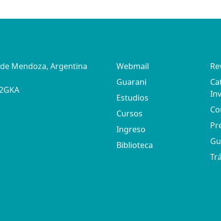
d de Mendoza, Argentina
Webmail
Re
Guarani
Ca
02GKA
In
Estudios
Co
Cursos
Pr
Ingreso
Gu
Biblioteca
Tr