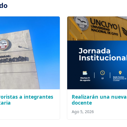
ado
oristas a integrantes
Realizarán una nueva 
taria
docente
Ago 5, 2026