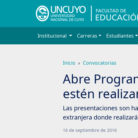
Saltar
a
contenido
principal
Institucional
Carreras
Estudiantes
Inicio
Convocatorias
Abre Progra
estén realiz
Las presentaciones son has
extranjera donde realizará
16
de
septiembre
de
2016