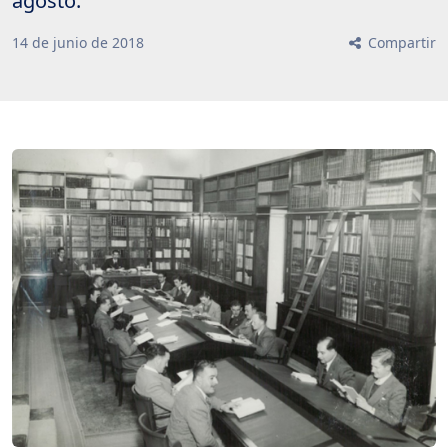
agosto.
14
de
junio
de
2018
Compartir