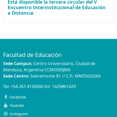
Está disponible la tercera circular del V
Encuentro Interinstitucional de Educación
a Distancia
Facultad de Educación
Sede Campus:
Centro Universitario, Ciudad de
Mendoza, Argentina CCM5500JMA
Sede Centro:
Sobremonte 81 // C.P.: MM5502GKA
Tel:
+54 261 4135000
Int:
1429#61429
Facebook
Youtube
Instagram