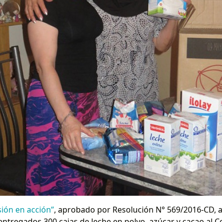
sión en acción”
, aprobado por Resolución N° 569/2016-CD, a
entregados 300 cajas de leche en polvo, azúcar y cacao al C