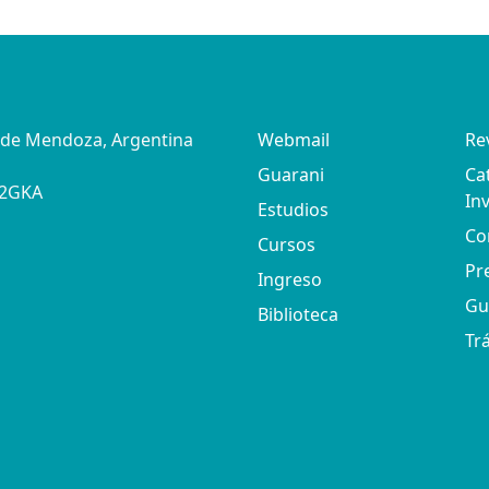
d de Mendoza, Argentina
Webmail
Re
Guarani
Ca
02GKA
In
Estudios
Co
Cursos
Pr
Ingreso
Gu
Biblioteca
Tr