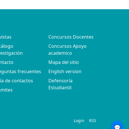
vistas
Concursos Docentes
tálogo
Concursos Apoyo
vestigación
academico
ntacto
Mapa del sitio
eguntas frecuentes
English version
ía de contactos
Defensoría
Estudiantil
ámites
Login
RSS
💬