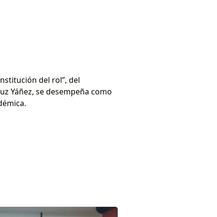
stitución del rol”, del
a Luz Yáñez, se desempeña como
démica.