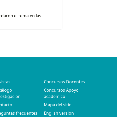
ordaron el tema en las
vistas
Concursos Docentes
tálogo
Concursos Apoyo
vestigación
academico
ntacto
Mapa del sitio
eguntas frecuentes
English version