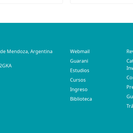
d de Mendoza, Argentina
Webmail
Re
Guarani
Ca
02GKA
In
Estudios
Co
Cursos
Pr
Ingreso
Gu
Biblioteca
Tr