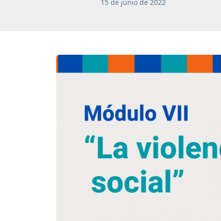
15
de
junio
de
2022